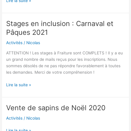
Lire la suite »
Stages en inclusion : Carnaval et
Stages
en
Pâques 2021
inclusion
:
Activités
/
Nicolas
Carnaval
ATTENTION ! Les stages à Fraiture sont COMPLETS ! Il y a eu
et
un grand nombre de mails reçus pour les inscriptions. Nous
Pâques
sommes désolés de ne pas répondre favorablement à toutes
2021
les demandes. Merci de votre compréhension !
Lire la suite »
Vente de sapins de Noël 2020
Vente
de
Activités
/
Nicolas
sapins
de
Lire la suite »