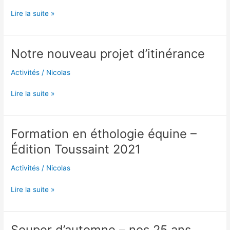
Lire la suite »
Notre nouveau projet d’itinérance
Notre
nouveau
Activités
/
Nicolas
projet
d’itinérance
Lire la suite »
Formation en éthologie équine –
Formation
en
Édition Toussaint 2021
éthologie
équine
Activités
/
Nicolas
–
Édition
Lire la suite »
Toussaint
2021
Souper d’automne – nos 25 ans
Souper