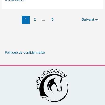
Noël
2020
1
2
…
6
Suivant
→
Politique de confidentialité