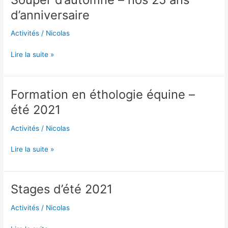
d’automne
d’anniversaire
–
nos
Activités
/
Nicolas
25
ans
Lire la suite »
d’anniversaire
Formation en éthologie équine –
Formation
en
été 2021
éthologie
équine
Activités
/
Nicolas
–
été
Lire la suite »
2021
Stages d’été 2021
Stages
d’été
Activités
/
Nicolas
2021