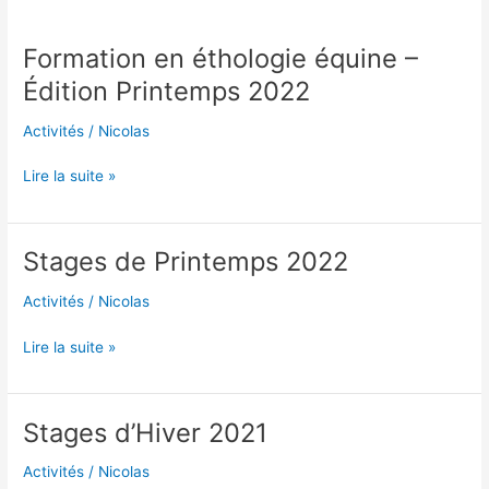
Formation en éthologie équine –
Formation
en
Édition Printemps 2022
éthologie
équine
Activités
/
Nicolas
–
Édition
Lire la suite »
Printemps
2022
Stages de Printemps 2022
Stages
de
Activités
/
Nicolas
Printemps
2022
Lire la suite »
Stages d’Hiver 2021
Stages
d’Hiver
Activités
/
Nicolas
2021