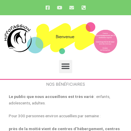
Aller
F
Y
E
P
a
o
n
h
au
c
u
v
o
contenu
e
t
e
n
b
u
l
e
o
b
o
-
o
e
p
s
k
e
q
-
u
s
a
q
r
u
e
Menu
a
-
r
a
e
l
t
NOS BÉNÉFICIAIRES
Le public que nous accueillons est très varié
: enfants,
adolescents, adultes.
Pour 300 personnes environ accueillies par semaine :
près de la moitié vient de centres d’hébergement, centres