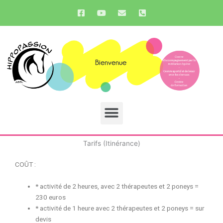
Aller
F
Y
E
P
a
o
n
h
au
c
u
v
o
contenu
e
t
e
n
b
u
l
e
o
b
o
-
o
e
p
s
k
e
q
-
u
s
a
q
r
u
e
Menu
a
-
r
a
e
l
t
Tarifs (Itinérance)
COÛT :
* activité de 2 heures, avec 2 thérapeutes et 2 poneys =
230 euros
* activité de 1 heure avec 2 thérapeutes et 2 poneys = sur
devis