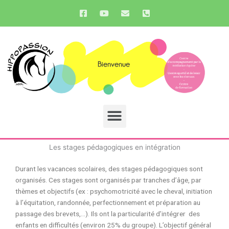
Aller
F
Y
E
P
a
o
n
h
au
c
u
v
o
contenu
e
t
e
n
b
u
l
e
o
b
o
-
o
e
p
s
k
e
q
-
u
s
a
q
r
u
e
Menu
a
-
r
a
e
l
t
Les stages pédagogiques en intégration
Durant les vacances scolaires, des stages pédagogiques sont
organisés. Ces stages sont organisés par tranches d’âge, par
thèmes et objectifs (ex : psychomotricité avec le cheval, initiation
à l’équitation, randonnée, perfectionnement et préparation au
passage des brevets,…). Ils ont la particularité d’intégrer des
enfants en difficultés (environ 25% du groupe). L’objectif général