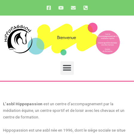
Aller
F
Y
E
P
a
o
n
h
au
c
u
v
o
contenu
e
t
e
n
b
u
l
e
o
b
o
-
o
e
p
s
k
e
q
-
u
s
a
q
r
u
e
Menu
a
-
r
a
e
l
t
L’asbl Hippopassion
est un centre d’accompagnement par la
médiation équine, un centre sportif et de loisir avec les chevaux et un
centre de formation.
Hippopassion est une asbl née en 1996, dont le siège sociale se situe